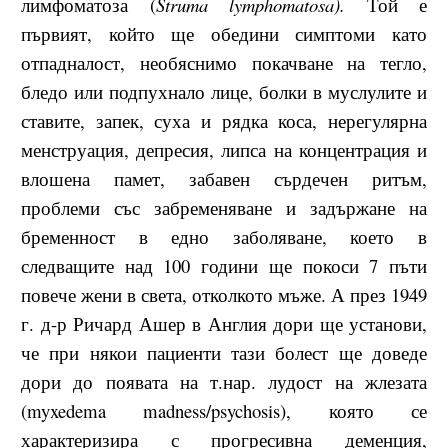
лимфоматоза (
Struma lymphomatosa).
Той е
първият, който ще обедини симптоми като
отпадналост, необяснимо покачване на тегло,
бледо или подпухнало лице, болки в муслулите и
ставите, запек, суха и рядка коса, нерегулярна
менструация, депресия, липса на концентрация и
влошена памет, забавен сърдечен ритъм,
проблеми със забременяване и задържане на
бременност в едно заболяване, което в
следващите над 100 години ще покоси 7 пъти
повече жени в света, отколкото мъже. А през 1949
г. д-р Ричард Ашер в Англия дори ще установи,
че при някои пациенти тази болест ще доведе
дори до появата на т.нар. лудост на жлезата
(myxedema madness/psychosis), която се
характеризира с прогресивна деменция,