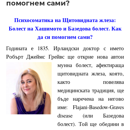
помогнем сами?
Психосоматика на Щитовидната жлеза:
Болест на Хашимото и Базедова болест. Как
да си помогнем сами?
Годината е 1835. Ирландски доктор с името
Робърт Джеймс Грейвс ще открие нова автои
мунна болест, афектираща
щитовидната жлеза, която,
както повелява
медицинската традиция, ще
бъде наречена на негово
име: Flajani-Basedow-Graves
disease (или
Базедова
болест
). Той ще обедини в