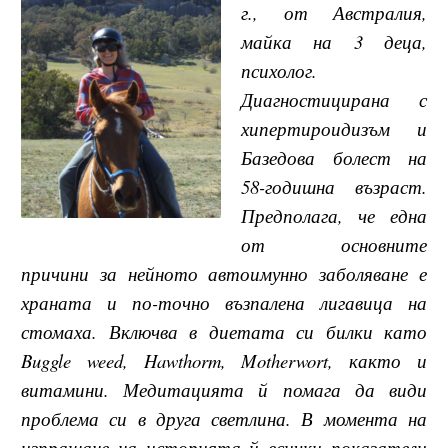
г., от Австралия,
майка на 3 деца,
психолог.
Диагностицирана с
хипертироидизъм и
Базедова болест на
58-годишна възраст.
Предполага, че една
от основните
причини за нейното автоимунно заболяване е
храната и по-точно възпалена лигавица на
стомаха. Включва в диетата си билки като
Buggle weed, Hawthorm, Motherwort, както и
витамини. Медитацията й помага да види
проблема си в друга светлина. В момента на
изпращане на историята й всички показатели