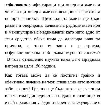
заболявания,
афектиращи щитовидната жлеза и
че тази щитовидна жлеза е всъщност жертвата, а
не престъпникът. Щитовидната жлеза ще бъде
рязана и оперирана, заливана с радиоактивен йод
и манипулирана с медикаменти като нито едно от
тези средства обаче няма да адресира главната
причина, а това е: защо е разстроена,
нефункционираща и объркана имунната система?
В това отношение науката няма да е мръднала
напред за цели 150 години.
Как тогава може да се постигне трайно и
ефективно лечение на тези специално автоимунни
заболявания? Грешно ще бъде ако кажа, че знам
или че има един-единствен подход и този подход
е най-правилният. Години наред се спекулираше с