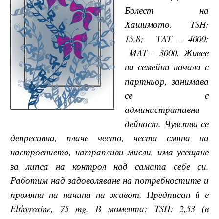
Болест на
Хашимото. TSH:
15,8; ТAT – 4000;
MAT – 3000. Живее
на семейни начала с
партньор, занимава
се с
административна
дейност. Чувства се
депресивна, плаче често, честа смяна на
настроението, натрапливи мисли, има усещане
за липса на контрол над самата себе си.
Работим над задоволяване на потребностите и
промяна на начина на живот. Предписан й е
Elthyroxine, 75 mg. В момента: TSH: 2,53 (в