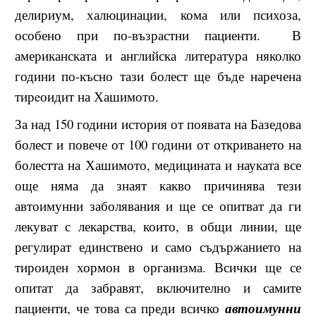
делириум, халюцинации, кома или психоза,
особено при по-възрастни пациенти.
В
американската и английска литература няколко
години по-късно тази болест ще бъде наречена
тирeоидит на Хашимото.
За над 150 години история от появата на Базедова
болест и повече от 100 години от откриването на
болестта на Хашимото, медицината и науката все
още няма да знаят какво причинява тези
автоимунни заболявания и ще се опитват да ги
лекуват с лекарства, които, в общи линии, ще
регулират единствено и само съдържанието на
тироиден хормон в организма. Всички ще се
опитат да забравят, включително и самите
пациенти, че това са преди всичко
автоимунни