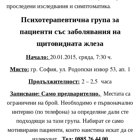
проследени изследвания и симптоматика.
Психотерапевтична група за
пациенти със заболявания на
щитовидната жлеза
Начало:
20.01.2015, сряда, 7:30 ч.
Място:
гр. София, ул. Родопски извор 53, ап. 1
Продължителност:
2 – 2,5 часа
Записване: Само предварително.
Местата са
ограничени на брой. Необходимо е първоначално
интервю (по телефона) за определяне дали сте
подходящи за тази група. Набират се само
мотивирани пациенти, които наистина искат да се
Тел: 0885 26 44 00
излекуват.