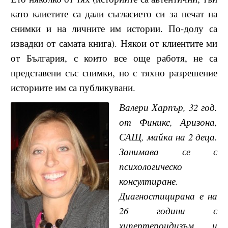
като клиетите са дали съгласието си за печат на
снимки и на личните им истории. По-долу са
извадки от самата книга). Някои от клиентите ми
от България, с които все още работя, не са
представени със снимки, но с тяхно разрешение
историите им са публикувани.
Валери Харпър, 32 год.
от Финикс, Аризона,
САЩ, майка на 2 деца.
Занимава се с
психологическо
консултиране.
Диагностицирана е на
26 години с
хипертероидизъм и