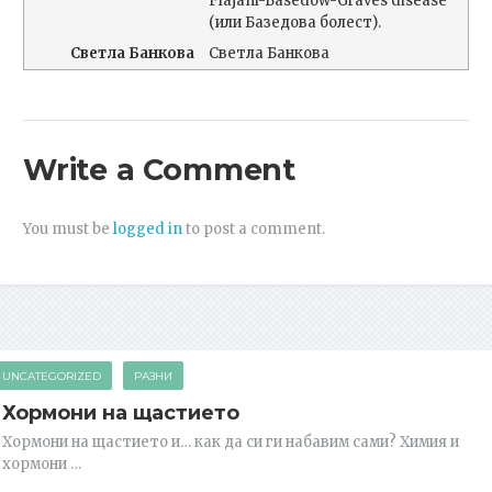
Flajani-Basedow-Graves disease
(или Базедова болест).
Светла Банкова
Светла Банкова
Write a Comment
You must be
logged in
to post a comment.
UNCATEGORIZED
РАЗНИ
Хормони на щастието
Хормони на щастието и… как да си ги набавим сами? Химия и
хормони …