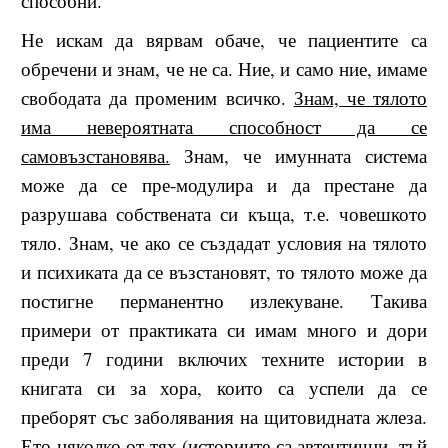
способни.
Не искам да вярвам обаче, че пациентите са
обречени и знам, че не са. Ние, и само ние, имаме
свободата да променим всичко.
Знам, че тялото
има невероятната способност да се
самовъзстановява.
Знам, че имунната система
може да се пре-модулира и да престане да
разрушава собствената си къща, т.е. човешкото
тяло. Знам, че ако се създадат условия на тялото
и психиката да се възстановят, то тялото може да
постигне перманентно излекуване. Такива
примери от практиката си имам много и дори
преди 7 години включих техните истории в
книгата си за хора, които са успели да се
преборят със заболявания на щитовидната жлеза.
Ето няколко от тях (историите са автентични, тъй