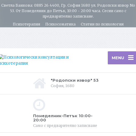
Светла Банкова: 0885 26 4400, Гр. София 1680 ул. Родопски извор No
53. От Понеделник до Петък, 10:00 - 20:00 часа. Сесии само с
предварително записване.
Психотерапия
Психосоматика
Статии по психология
Условия и Цени
Internet/Skype консултации
Контакти
За мен
Life Coaching
Psychotherapy in English
MENU
"Родопски извор" 53
София, 1680
Понеделник-Петък 10:00-
20:00
Само с предварително записване