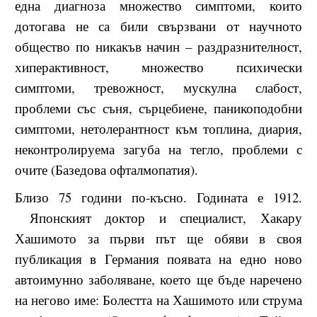
една диагноза множество симптоми, които
дотогава не са били свързвани от научното
общество по никакъв начин – раздразнителност,
хиперактивност, множество психически
симптоми, тревожност, мускулна слабост,
проблеми със съня, сърцебиене, паникоподобни
симптоми, нетолерантност към топлина, диария,
неконтролируема загуба на тегло, проблеми с
очите (Базедова офталмопатия).
Близо 75 години по-късно. Годината е 1912.
Японският доктор и специалист, Хакару
Хашимото за първи път ще обяви в своя
публикация в Германия появата на едно ново
автоимунно заболяване, което ще бъде наречено
на негово име:
Болестта на Хашимото
или струма