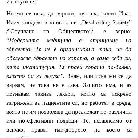
излекуване.”
Не ми се иска да вярвам, че това, което Иван
Илич споделя в книгата си „Deschooling Society”
/”Отучване на Обществото“/, е вярно:
“
Модерната медицина е отрицание на
здравето. Тя не е организирана така, че да
обслужва здравето на хората, а сама себе си,
като институция. Тя прави хората по-болни,
вместо да ги лекува”.
Знам, или иска ми се да
вярвам, че това не е така. Защото има, и аз
познавам такива лекари, които са искрено
загрижени за пациентите си, но работят в среда,
която не им позволява да предложат по-различни
или по-ефективни подходи. Те, независимо от
всичко, правят най-доброто, на което са