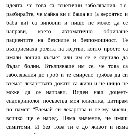
идеята, че това са генетични заболявания, т.е.
разбирайте, че майка ви и баща ви (а вероятно и
баба ви) са виновни и нищо не може да се
направи, което автоматично обричаше
пациентите на безсилие и безпомощност. Те
възприемаха ролята на жертви, които просто са
имали лошия късмет или им се е случило да
бъдат болни. Втълпяваше им се, че това са
заболявания до гроб и те смирено трябва да си
вземат лекарствата докато са живи и че нищо не
може да се направи. Виден наш доцент-
ендокринолог посъветва моя клиентка, цитирам
по памет: “Вземай си лекарства и не му мисли,
всичко ще е наред. Няма значение, че имаш
симптоми. И без това ти е до живот и няма