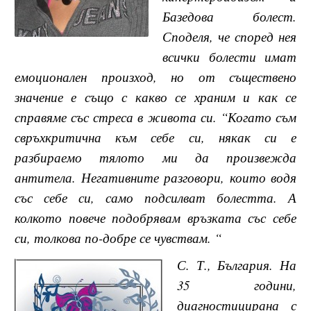
Базедова болест.
Споделя, че според нея
всички болести имат
емоционален произход, но от съществено
значение е също с какво се храним и как се
справяме със стреса в живота си. “Когато съм
свръхкритична към себе си, някак си е
разбираемо тялото ми да произвежда
антитела. Негативните разговори, които водя
със себе си, само подсилват болестта. А
колкото повече подобрявам връзката със себе
си, толкова по-добре се чувствам. “
С. Т., България. На
35 години,
диагностицирана с