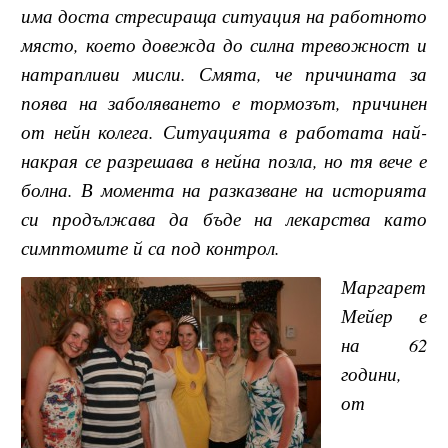
има доста стресираща ситуация на работното
място, което довежда до силна тревожност и
натрапливи мисли. Смята, че причината за
поява на заболяването е тормозът, причинен
от нейн колега. Ситуацията в работата най-
накрая се разрешава в нейна позла, но тя вече е
болна. В момента на разказване на историята
си продължава да бъде на лекарства като
симптомите й са под контрол.
Маргарет
Мейер е
на 62
години,
от