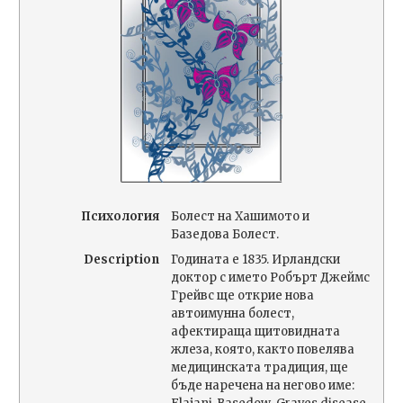
Психология
Болест на Хашимото и
Базедова Болест.
Description
Годината е 1835. Ирландски
доктор с името Робърт Джеймс
Грейвс ще открие нова
автоимунна болест,
афектираща щитовидната
жлеза, която, както повелява
медицинската традиция, ще
бъде наречена на негово име: