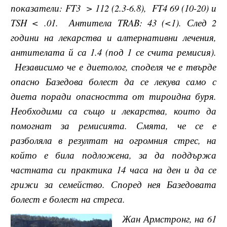
показатели: FT3 > 112 (2.3-6.8), FT4 69 (10-20) и
TSH < .01. Антитела TRAB: 43 (<1). След 2
години на лекарства и алтернативни лечения,
антителата й са 1.4 (под 1 се счита ремисия).
Независимо че е диетолог, споделя че е твърде
опасно Базедова болест да се лекува само с
диета поради опасността от тироидна буря.
Необходими са също и лекарства, които да
помогнат за ремисията. Смята, че се е
разболяла в резултат на огромния стрес, на
който е била подложена, за да поддържа
частната си практика 14 часа на ден и да се
грижи за семейство. Според нея Базедовата
болест е болест на стреса.
Жан Армстронг, на 61