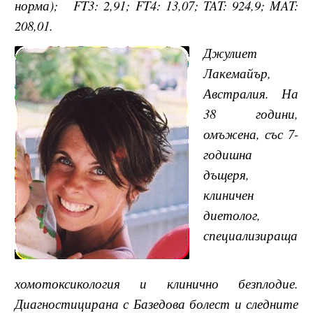
норма); FT3: 2,91; FT4: 13,07; TAT: 924,9; MAT:
208,01.
Джулиет
Лакемайър,
Австралия. На
38 години,
омъжена, със 7-
годишна
дъщеря,
клиничен
диетолог,
специализираща
хомотоксикология и клинично безплодие.
Диагностицирана с Базедова болест и следните