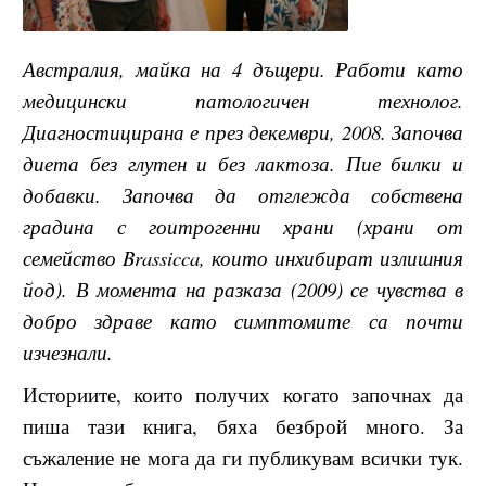
Австралия, майка на 4 дъщери. Работи като
медицински патологичен технолог.
Диагностицирана е през декември, 2008. Започва
диета без глутен и без лактоза. Пие билки и
добавки. Започва да отглежда собствена
градина с гоитрогенни храни (храни от
семейство Brassicca, които инхибират излишния
йод). В момента на разказа (2009) се чувства в
добро здраве като симптомите са почти
изчезнали.
Историите, които получих когато започнах да
пиша тази книга, бяха безброй много. За
съжаление не мога да ги публикувам всички тук.