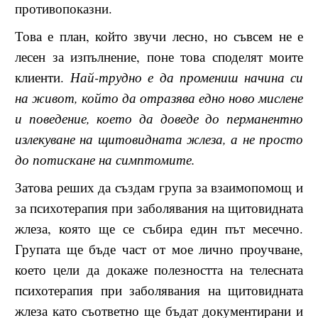
противопоказни.
Това е план, който звучи лесно, но съвсем не е
лесен за изпълнение, поне това споделят моите
клиенти.
Най-трудно е да промениш начина си
на живот, който да отразява едно ново мислене
и поведение, което да доведе до перманентно
излекуване на щитовидната жлеза, а не просто
до потискане на симптомите.
Затова реших да създам група за взаимопомощ и
за психотерапия при заболявания на щитовидната
жлеза, която ще се събира един път месечно.
Групата ще бъде част от мое лично проучване,
което цели да докаже полезността на телесната
психотерапия при заболявания на щитовидната
жлеза като съответно ще бъдат документирани и