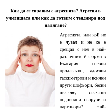
Как да се справим с агресията? Агресия в
училищата или как да готвим с тенджера под
налягане?
Агресията, или кой не
е чувал и не се е
срещал с нея в най-
различните й форми в
България – гневни
продавачки, ядосани
таскиметрови и всички
други шофьори, бесни
шефове, съскащи
недоволни съпрузи и
партньори? Най-