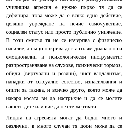
училищна агресия е нужно първо тя да се
дефинира: това може да е всяко едно действие,
целящо увреждане на нечие самочувствие,
социален статус или просто публично унижение.
В този смисъл тя не се изчерпва с физическо
насилие, а също покрива доста голям диапазон на
емоционални и психологически инструменти:
разпространяване на слухове, психически тормоз,
обиди (виртуални и реални), чист вандализъм,
нападки от сексуално естество, изнасилвания и
опити за такива, и всичко друго, което може да
накара косата ви да настръхне и да се молите
вашето дете или вие да не сте жертвата.
Лицата на агресията могат да бъдат много и
различни, в много случаи тя дори може да се