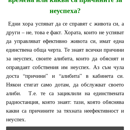
неуспеха?
Едни хора успяват да се справят с живота си, а
други – не, това е факт. Хората, които не успяват
да управляват ефективно живота си, имат една
единствена обща черта. Те знаят всички причини
за неуспех, своите алибита, които да обяснят и
оправдаят собствения им неуспех. Аз съм чула
доста “причини” и “алибита” в кабинета си.
Някои стигат само дотам, да обслужват своето
алиби. Т.е. те са зациклили на единствената
радиостанция, която знаят: тази, която обяснява
какви са причините за тяхната неефективност и
неуспех.