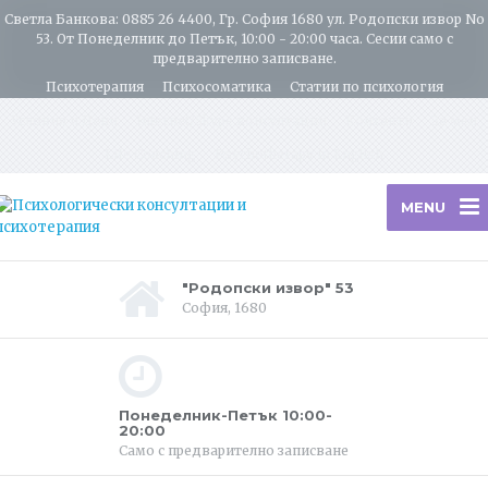
Светла Банкова: 0885 26 4400, Гр. София 1680 ул. Родопски извор No
53. От Понеделник до Петък, 10:00 - 20:00 часа. Сесии само с
предварително записване.
Психотерапия
Психосоматика
Статии по психология
Условия и Цени
Internet/Skype консултации
Контакти
За мен
Life Coaching
Psychotherapy in English
MENU
"Родопски извор" 53
София, 1680
Понеделник-Петък 10:00-
20:00
Само с предварително записване