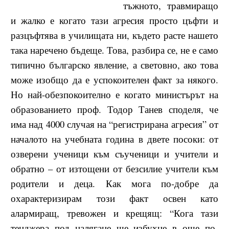
тъжното, травмиращо
и жалко е когато тази агресия просто цъфти и
разцъфтява в училищата ни, където расте нашето
така наречено бъдеще. Това, разбира се, не е само
типично българско явление, а световно, ако това
може изобщо да е успокоителен факт за някого.
Но най-обезпокоително е когато министърът на
образованието проф. Тодор Танев споделя, че
има над 4000 случая на “регистрирана агресия” от
началото на учебната година в двете посоки: от
озверени ученици към съученици и учители и
обратно – от изтощени от безсилие учители към
родители и деца. Как мога по-добре да
охарактеризирам този факт освен като
алармиращ, тревожен и крещящ: “Кога тази
тенджера под налягане ще избухне в още по-