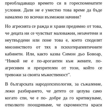
преобладаващо времето си в гореспоменатите
условия. Дали не е уместно това време да бъде
намалено по всички възможни начини?
Но агресията се ражда и храни предимно от това,
че децата ни се чувстват маловажни, незачетени и
неутвърдени или поне това е, което споделят
мнозинството от тях в психотерапевтичните
кабинети. Или, както казва Симон дьо Бовоар,
“Никой не е по-арогантен към жените, по-
агресивен и презрителен от този, който се
тревожи за своята мъжественост”.
В българската народопсихология, за съжаление,
лежи разбирането, че детето се целува само
когато спи, че е по- добре да го критикуваме,
отколкото поощряваме, че скромността краси