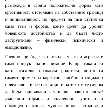
разглежда в своята положителни форма като
креативност, отстояване на собствените граници
и инициативност, но предмет на тази статия са
само тези й форми, които целят да уронят
човешкото достойнство и да бъдат чисто
деструктивни – физически, психически и
емоционално.
Грешно ще бъде ако твърдя, че тази агресия е
само продукт на възпитание. В практиката си
като психолог познавам родители, които са
самият пример за коректно семейно и социално
поведение – и все пак, дори и на тях им се случва
да бъдат привикани в училище, защото синът/
дъщерята тормозели съученици, учители и
помощен персонал, чупели чинове, столове и