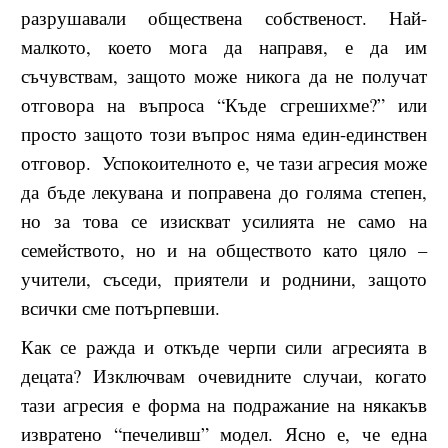
разрушавали обществена собственост. Най-
малкото, което мога да направя, е да им
съчувствам, защото може никога да не получат
отговора на въпроса “Къде сгрешихме?” или
просто защото този въпрос няма един-единствен
отговор. Успокоителното е, че тази агресия може
да бъде лекувана и поправена до голяма степен,
но за това се изискват усилията не само на
семейството, но и на обществото като цяло –
учители, съседи, приятели и роднини, защото
всички сме потърпевши.
Как се ражда и откъде черпи сили агресията в
децата? Изключвам очевидните случаи, когато
тази агресия е форма на подражание на някакъв
извратено “печеливш” модел. Ясно е, че една