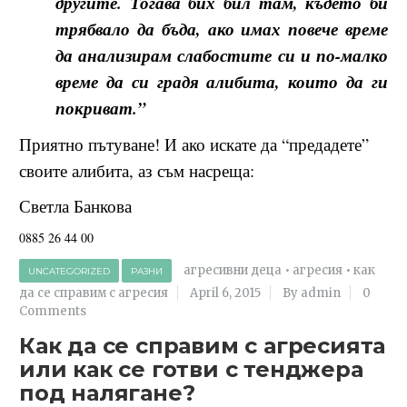
другите. Тогава бих бил там, където би
трябвало да бъда, ако имах повече време
да анализирам слабостите си и по-малко
време да си градя алибита, които да ги
покриват.”
Приятно пътуване! И ако искате да “предадете”
своите алибита, аз съм насреща:
Светла Банкова
0885 26 44 00
агресивни деца
•
агресия
•
как
UNCATEGORIZED
РАЗНИ
да се справим с агресия
April 6, 2015
By admin
0
Comments
Как да се справим с агресията
или как се готви с тенджера
под налягане?