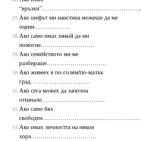
“връзки”……………………………………………
Ако шефът ми наистина можеше да ме
оцени………………
Ако само имах някой да ми
помогне………………………
А
ко семейството ми ме
разбираше…………………………
Ако живеех в по-голям/по-малък
град…………………………
Ако сега можех да започна
отначало…………………………..
Ако само бях
свободен…………………………………………
Ако имах личността на някои
хора……………………………