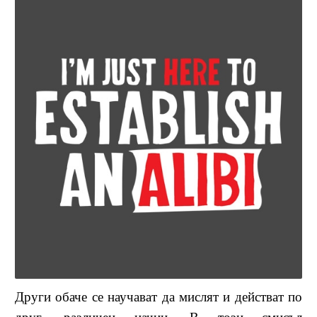
Други обаче се научават да мислят и действат по
друг, различен начин. В този смисъл