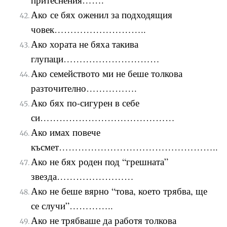
Ако
се бях оженил за подходящия
човек………………………..
Ако хората не бяха такива
глупаци…………………………
Ако семейството ми не беше толкова
разточително…………….
Ако бях по-сигурен в себе
си……………………………………
Ако имах повече
късмет…………………………………………..
Ако не бях роден под “грешната”
звезда……………………
Ако не беше вярно “това, което трябва, ще
се случи”…………..
Ако не трябваше да работя толкова