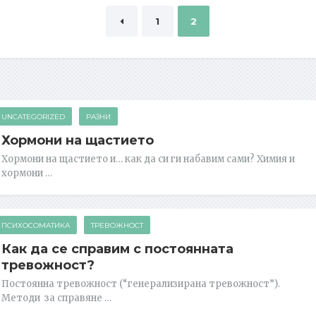
1
2
Posts navigation
UNCATEGORIZED
РАЗНИ
Хормони на щастието
Хормони на щастието и… как да си ги набавим сами? Химия и
хормони …
ПСИХОСОМАТИКА
ТРЕВОЖНОСТ
Как да се справим с постоянната
тревожност?
Постоянна тревожност (“генерализирана тревожност”).
Методи за справяне …