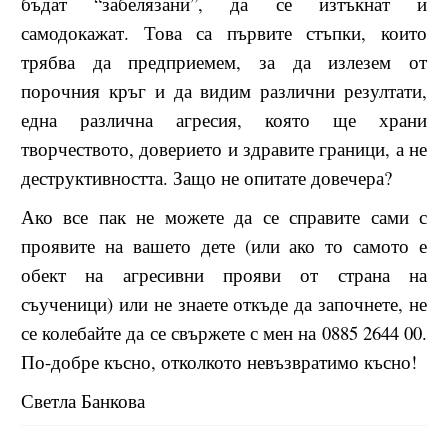
бъдат “забелязани”, да се изтъкнат и
самодокажат. Това са първите стъпки, които
трябва да предприемем, за да излезем от
порочния кръг и да видим различни резултати,
една различна агресия, която ще храни
творчеството, доверието и здравите граници, а не
деструктивността. Защо не опитате довечера?
Ако все пак не можете да се справите сами с
проявите на вашето дете (или ако то самото е
обект на агресивни прояви от страна на
съученици) или не знаете откъде да започнете, не
се колебайте да се свържете с мен на 0885 2644 00.
По-добре късно, отколкото невъзвратимо късно!
Светла Банкова