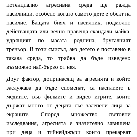
потенциално агресивна среда ще ражда
насилници, особено когато самото дете е обект на
насилие. Бащата бияч и насилник, подмолно
действащата или вечно правеща скандали майка,
удрящият по масата роднина, бруталният
треньор. В този смисъл, ако детето е поставено в
такава среда, то трябва да бъде изведено
възможно най-бързо от нея.
Друг фактор, допринасящ за агресията и който
заслужава да бъде споменат, са насилието в
медиите, във филмите и видео игрите, които
държат много от децата със залепени лица за
екраните. Според множество световни
изследвания, агресията е значително завишена
при деца и тийнейджъри които прекарват