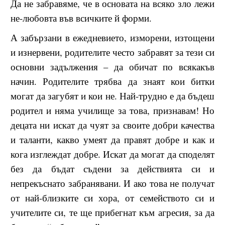
Да не забравяме, че в основата на всяко зло лежи
не-любовта във всичките й форми.
А забързани в ежедневието, изморени, изтощени
и изнервени, родителите често забравят за тези си
основни задължения – да обичат по всякакъв
начин. Родителите трябва да знаят кои битки
могат да загубят и кои не. Най-трудно е да бъдеш
родител и няма училище за това, признавам! Но
децата ни искат да чуят за своите добри качества
и таланти, какво умеят да правят добре и как и
кога изглеждат добре. Искат да могат да споделят
без да бъдат съдени за действията си и
непрекъснато забранявани. И ако това не получат
от най-близките си хора, от семейството си и
учителите си, те ще прибегнат към агресия, за да