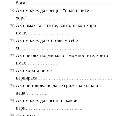
богат……………………………………………
Ако можех да срещна “правилните
хора”……………………
Ако имах талантите, които някои хора
имат………………………
Ако можех да отстоявам себе
си…………………………………
Ако не бях подминал възможностите, които
имах……………….
А
ко хората не ме
нервираха………………………………………..
Ако не трябваше да се грижа за къща и за
деца…………..
Ако можех да спестя някакви
пари……………………………..
Ако имах