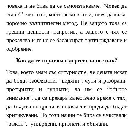
човека и не бива да се самоизтъкваме. “Човек да
стане!” е мотото, което лежи в този, смея да кажа,
порочно възпитателен метод. Не защото това са
грешни ценности, напротив, а защото с тях се
прекалява и те не се балансират с утвърждаване и
одобрение.
Как да се справим с агресията все пак?
Това, което знам със сигурност е, че децата искат
да бъдат забелязани, “видяни”, чути и разбрани,
прегърнати и гушнати, да им се “обърне
внимание”, да се прекара качествено време с тях,
да бъдат поощрени и похвалени преди да бъдат
критикувани. По този начин те биха се чувствали
“важни”, утвърдени, признати и обичани.