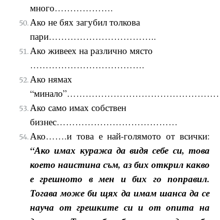
много……………….
Ако не бях загубил толкова
пари……………………………..
Ако живеех на различно място
……………………………….
Ако нямах
“минало”…………………………………………
Ако само имах собствен
бизнес…………………………………
Ако…….и това е най-голямото от всички:
“А
ко имах куража да видя себе си, това
което наистина съм, аз бих открил какво
е грешното в мен и бих го поправил.
Тогава може би щях да имам шанса да се
науча от грешките си и от опита на